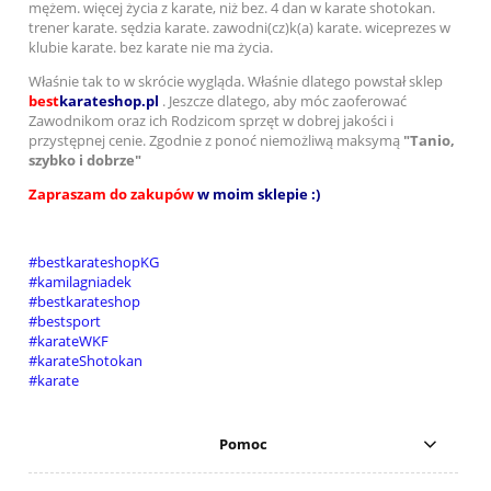
mężem. więcej życia z karate, niż bez. 4 dan w karate shotokan.
trener karate. sędzia karate. zawodni(cz)k(a) karate. wiceprezes w
klubie karate. bez karate nie ma życia.
Właśnie tak to w skrócie wygląda. Właśnie dlatego powstał sklep
best
karateshop.pl
. Jeszcze dlatego, aby móc zaoferować
Zawodnikom oraz ich Rodzicom sprzęt w dobrej jakości i
przystępnej cenie. Zgodnie z ponoć niemożliwą maksymą
"Tanio,
szybko i dobrze"
Zapraszam do zakupów
w moim sklepie :)
#
bestkarateshopKG
#
kamilagniadek
#
bestkarateshop
#
bestsport
#
karateWKF
#
karateShotokan
#
karate
Pomoc