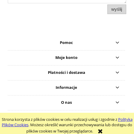
wyślij
Pomoc
Moje konto
Płatności i dostawa
Informacje
O nas
Copyright 2019 © bestkarateshop.pl
Strona korzysta z plików cookies w celu realizacji usług i zgodnie z
Polityką
pokaż pełną wersję strony
Plików Cookies
. Możesz określić warunki przechowywania lub dostępu do
plików cookies w Twojej przeglądarce.
Sklep internetowy Shoper.pl