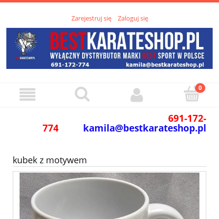
Zarejestruj się
Zaloguj się
691-172-
774
kamila@bestkarateshop.pl
kubek z motywem